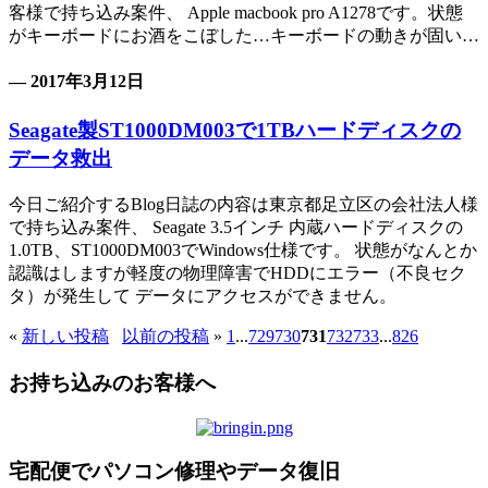
客様で持ち込み案件、 Apple macbook pro A1278です。状態
がキーボードにお酒をこぼした…キーボードの動きが固い…
— 2017年3月12日
Seagate製ST1000DM003で1TBハードディスクの
データ救出
今日ご紹介するBlog日誌の内容は東京都足立区の会社法人様
で持ち込み案件、 Seagate 3.5インチ 内蔵ハードディスクの
1.0TB、ST1000DM003でWindows仕様です。 状態がなんとか
認識はしますが軽度の物理障害でHDDにエラー（不良セク
タ）が発生して データにアクセスができません。
«
新しい投稿
以前の投稿
»
1
...
729
730
731
732
733
...
826
お持ち込みのお客様へ
宅配便でパソコン修理やデータ復旧