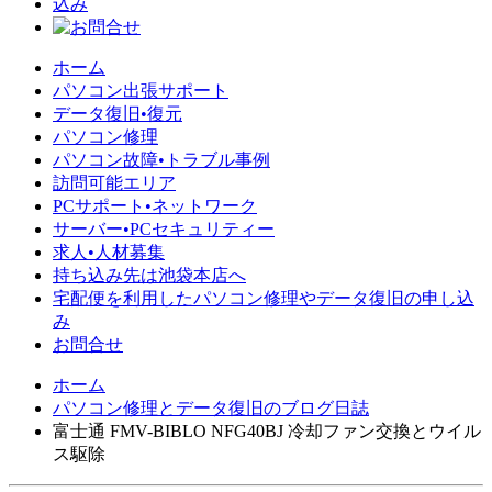
ホーム
パソコン出張サポート
データ復旧•復元
パソコン修理
パソコン故障•トラブル事例
訪問可能エリア
PCサポート•ネットワーク
サーバー•PCセキュリティー
求人•人材募集
持ち込み先は池袋本店へ
宅配便を利用したパソコン修理やデータ復旧の申し込
み
お問合せ
ホーム
パソコン修理とデータ復旧のブログ日誌
富士通 FMV-BIBLO NFG40BJ 冷却ファン交換とウイル
ス駆除