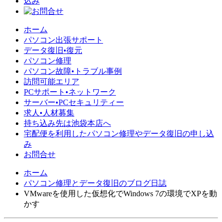
ホーム
パソコン出張サポート
データ復旧•復元
パソコン修理
パソコン故障•トラブル事例
訪問可能エリア
PCサポート•ネットワーク
サーバー•PCセキュリティー
求人•人材募集
持ち込み先は池袋本店へ
宅配便を利用したパソコン修理やデータ復旧の申し込
み
お問合せ
ホーム
パソコン修理とデータ復旧のブログ日誌
VMwareを使用した仮想化でWindows 7の環境でXPを動
かす