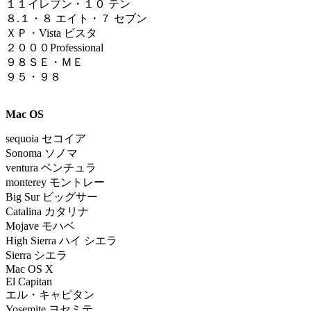
１
１イレブン
・
１０ テン
８.１
・
８ エイト・７ セブン
ＸＰ・Vista ビスタ
２０００Professional
９８ＳＥ・ＭＥ
９５・９８
Mac OS
sequoia
セコイア
Sonoma ソノマ
ventura ベンチュラ
monterey モントレー
Big Sur ビッグサー
Catalina カタリナ
Mojave モハベ
High Sierra ハイ シエラ
Sierra シエラ
Mac OS X
El Capitan
エル・キャピタン
Yosemite ヨセミテ