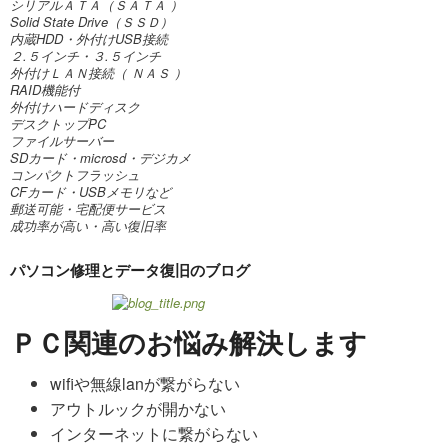
シリアルＡＴＡ（ＳＡＴＡ ）
Solid State Drive（ＳＳＤ）
内蔵HDD・外付けUSB接続
２.５インチ・３.５インチ
外付けＬＡＮ接続（ ＮＡＳ ）
RAID機能付
外付けハードディスク
デスクトップPC
ファイルサーバー
SDカード・microsd・デジカメ
コンパクトフラッシュ
CFカード・USBメモリなど
郵送可能・宅配便サービス
成功率が高い・高い復旧率
パソコン修理とデータ復旧のブログ
ＰＣ関連のお悩み解決します
wifiや無線lanが繋がらない
アウトルックが開かない
インターネットに繋がらない