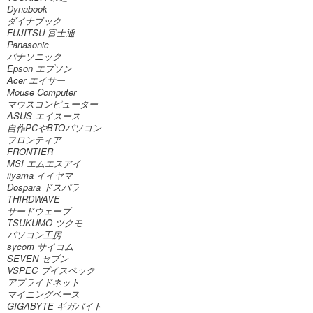
Dynabook
ダイナブック
FUJITSU 富士通
Panasonic
パナソニック
Epson エプソン
Acer エイサー
Mouse Computer
マウスコンピューター
ASUS エイスース
自作PCやBTOパソコン
フロンティア
FRONTIER
MSI エムエスアイ
iiyama イイヤマ
Dospara ドスパラ
THIRDWAVE
サードウェーブ
TSUKUMO ツクモ
パソコン工房
sycom サイコム
SEVEN セブン
VSPEC ブイスペック
アプライドネット
マイニングベース
GIGABYTE ギガバイト