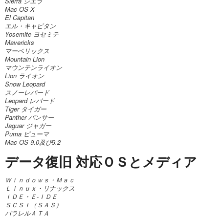
Sierra シエラ
Mac OS X
El Capitan
エル・キャピタン
Yosemite ヨセミテ
Mavericks
マーベリックス
Mountain Lion
マウンテンライオン
Lion ライオン
Snow Leopard
スノーレパード
Leopard レパード
Tiger タイガー
Panther パンサー
Jaguar ジャガー
Puma ピューマ
Mac OS 9.0及び9.2
データ復旧 対応ＯＳとメディア
Ｗｉｎｄｏｗｓ・Ｍａｃ
Ｌｉｎｕｘ・リナックス
ＩＤＥ・Ｅ-ＩＤＥ
ＳＣＳＩ（ＳＡＳ）
パラレルＡＴＡ