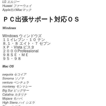
LG エルジー
Huawei ファーウェイ
Apple社のMacマック
ＰＣ出張サポート対応ＯＳ
Windows
Windows ウィンドウズ
１
１イレブン
・
１０ テン
８.１
・
８ エイト・７ セブン
ＸＰ・Vista ビスタ
２０００Professional
９８ＳＥ・ＭＥ
９５・９８
Mac OS
sequoia
セコイア
Sonoma ソノマ
ventura ベンチュラ
monterey モントレー
Big Sur ビッグサー
Catalina カタリナ
Mojave モハベ
High Sierra ハイ シエラ