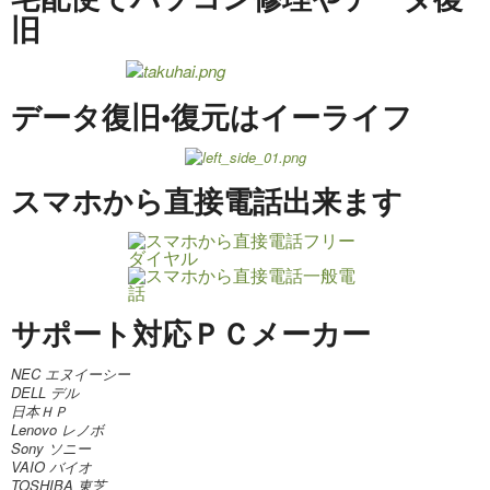
旧
データ復旧•復元はイーライフ
スマホから直接電話出来ます
サポート対応ＰＣメーカー
NEC エヌイーシー
DELL デル
日本ＨＰ
Lenovo レノボ
Sony ソニー
VAIO バイオ
TOSHIBA 東芝