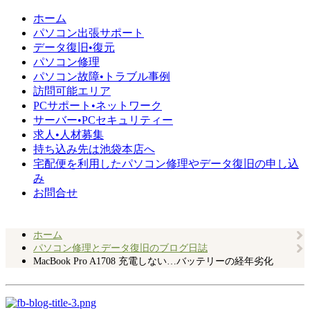
ホーム
パソコン出張サポート
データ復旧•復元
パソコン修理
パソコン故障•トラブル事例
訪問可能エリア
PCサポート•ネットワーク
サーバー•PCセキュリティー
求人•人材募集
持ち込み先は池袋本店へ
宅配便を利用したパソコン修理やデータ復旧の申し込
み
お問合せ
ホーム
パソコン修理とデータ復旧のブログ日誌
MacBook Pro A1708 充電しない…バッテリーの経年劣化