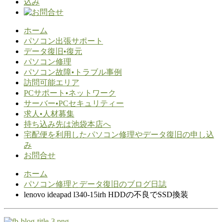
ホーム
パソコン出張サポート
データ復旧•復元
パソコン修理
パソコン故障•トラブル事例
訪問可能エリア
PCサポート•ネットワーク
サーバー•PCセキュリティー
求人•人材募集
持ち込み先は池袋本店へ
宅配便を利用したパソコン修理やデータ復旧の申し込
み
お問合せ
ホーム
パソコン修理とデータ復旧のブログ日誌
lenovo ideapad l340-15irh HDDの不良でSSD換装