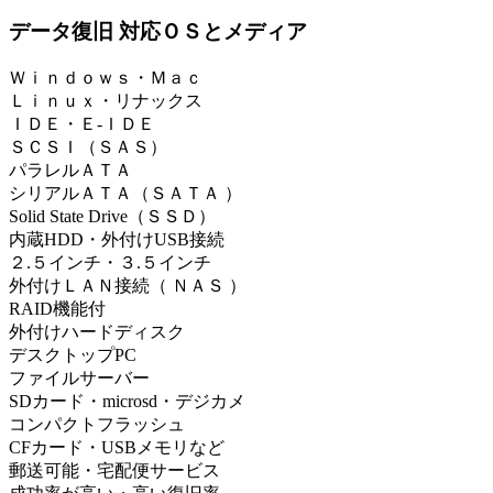
データ復旧 対応ＯＳとメディア
Ｗｉｎｄｏｗｓ・Ｍａｃ
Ｌｉｎｕｘ・リナックス
ＩＤＥ・Ｅ-ＩＤＥ
ＳＣＳＩ（ＳＡＳ）
パラレルＡＴＡ
シリアルＡＴＡ（ＳＡＴＡ ）
Solid State Drive（ＳＳＤ）
内蔵HDD・外付けUSB接続
２.５インチ・３.５インチ
外付けＬＡＮ接続（ ＮＡＳ ）
RAID機能付
外付けハードディスク
デスクトップPC
ファイルサーバー
SDカード・microsd・デジカメ
コンパクトフラッシュ
CFカード・USBメモリなど
郵送可能・宅配便サービス