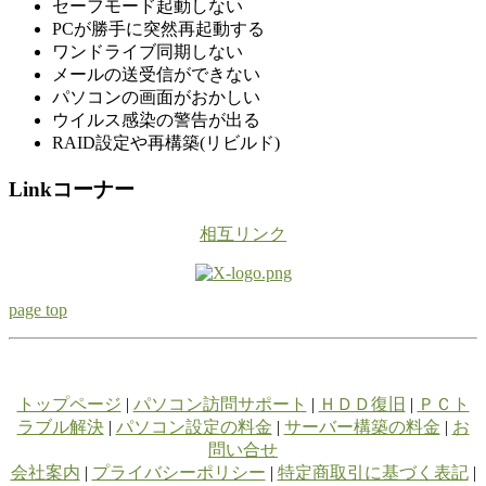
セーフモード起動しない
PCが勝手に突然再起動する
ワンドライブ同期しない
メールの送受信ができない
パソコンの画面がおかしい
ウイルス感染の警告が出る
RAID設定や再構築(リビルド)
Linkコーナー
相互リンク
page top
トップページ
|
パソコン訪問サポート
|
ＨＤＤ復旧
|
ＰＣト
ラブル解決
|
パソコン設定の料金
|
サーバー構築の料金
|
お
問い合せ
会社案内
|
プライバシーポリシー
|
特定商取引に基づく表記
|