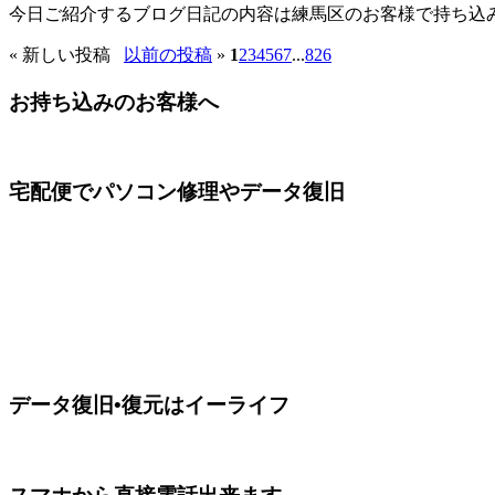
今日ご紹介するブログ日記の内容は練馬区のお客様で持ち込み案件、 N
«
新しい投稿
以前の投稿
»
1
2
3
4
5
6
7
...
826
お持ち込みのお客様へ
宅配便でパソコン修理やデータ復旧
データ復旧•復元はイーライフ