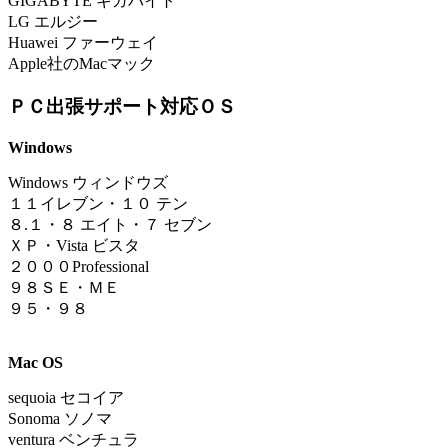
GIGABYTE ギガバイト
LG エルジー
Huawei ファーウェイ
Apple社のMacマック
ＰＣ出張サポート対応ＯＳ
Windows
Windows ウィンドウズ
１
１イレブン
・
１０ テン
８.１
・
８ エイト・７ セブン
ＸＰ・Vista ビスタ
２０００Professional
９８ＳＥ・ＭＥ
９５・９８
Mac OS
sequoia
セコイア
Sonoma ソノマ
ventura ベンチュラ