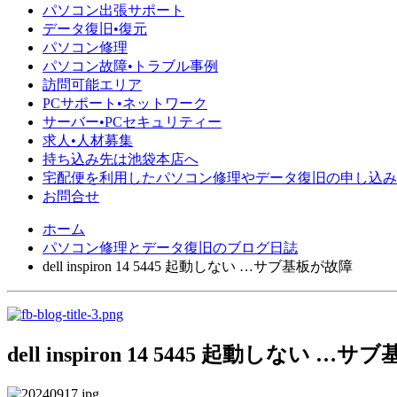
パソコン出張サポート
データ復旧•復元
パソコン修理
パソコン故障•トラブル事例
訪問可能エリア
PCサポート•ネットワーク
サーバー•PCセキュリティー
求人•人材募集
持ち込み先は池袋本店へ
宅配便を利用したパソコン修理やデータ復旧の申し込み
お問合せ
ホーム
パソコン修理とデータ復旧のブログ日誌
dell inspiron 14 5445 起動しない …サブ基板が故障
dell inspiron 14 5445 起動しない …