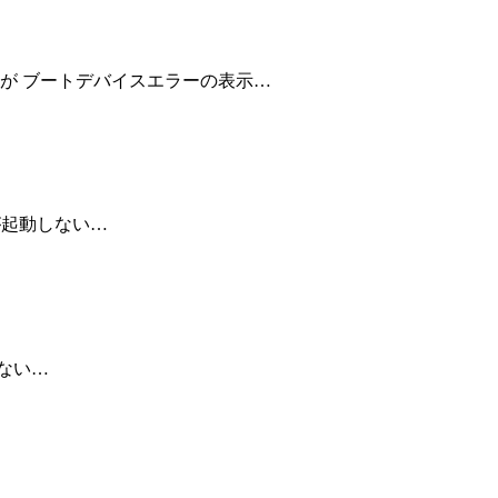
様。状態が ブートデバイスエラーの表示…
態が起動しない…
しない…