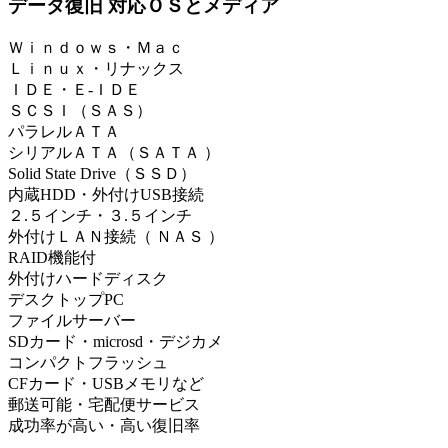
データ復旧 対応ＯＳとメディア
Ｗｉｎｄｏｗｓ・Ｍａｃ
Ｌｉｎｕｘ・リナックス
ＩＤＥ・Ｅ-ＩＤＥ
ＳＣＳＩ（ＳＡＳ）
パラレルＡＴＡ
シリアルＡＴＡ（ＳＡＴＡ ）
Solid State Drive（ＳＳＤ）
内蔵HDD・外付けUSB接続
２.５インチ・３.５インチ
外付けＬＡＮ接続（ ＮＡＳ ）
RAID機能付
外付けハードディスク
デスクトップPC
ファイルサーバー
SDカード・microsd・デジカメ
コンパクトフラッシュ
CFカード・USBメモリなど
郵送可能・宅配便サービス
成功率が高い・高い復旧率