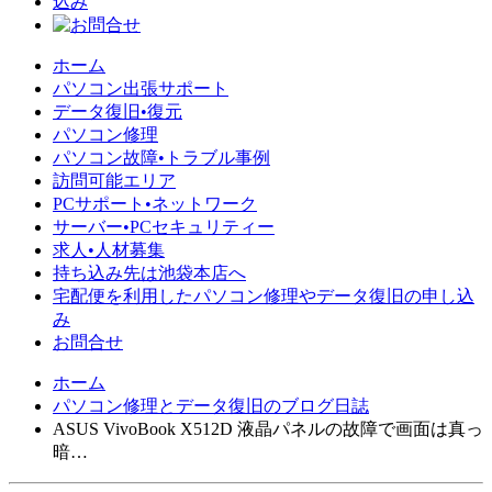
ホーム
パソコン出張サポート
データ復旧•復元
パソコン修理
パソコン故障•トラブル事例
訪問可能エリア
PCサポート•ネットワーク
サーバー•PCセキュリティー
求人•人材募集
持ち込み先は池袋本店へ
宅配便を利用したパソコン修理やデータ復旧の申し込
み
お問合せ
ホーム
パソコン修理とデータ復旧のブログ日誌
ASUS VivoBook X512D 液晶パネルの故障で画面は真っ
暗…