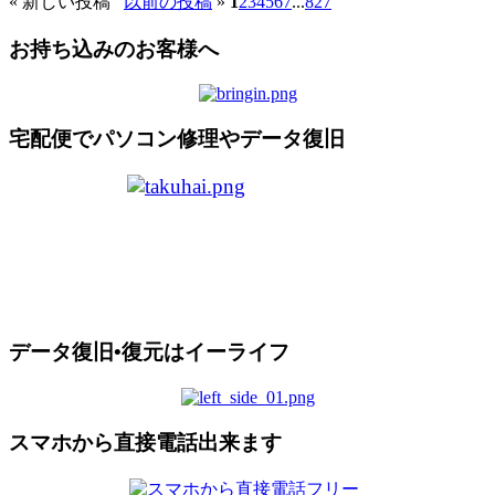
«
新しい投稿
以前の投稿
»
1
2
3
4
5
6
7
...
827
お持ち込みのお客様へ
宅配便でパソコン修理やデータ復旧
データ復旧•復元はイーライフ
スマホから直接電話出来ます