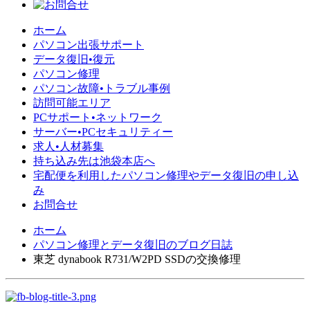
ホーム
パソコン出張サポート
データ復旧•復元
パソコン修理
パソコン故障•トラブル事例
訪問可能エリア
PCサポート•ネットワーク
サーバー•PCセキュリティー
求人•人材募集
持ち込み先は池袋本店へ
宅配便を利用したパソコン修理やデータ復旧の申し込
み
お問合せ
ホーム
パソコン修理とデータ復旧のブログ日誌
東芝 dynabook R731/W2PD SSDの交換修理