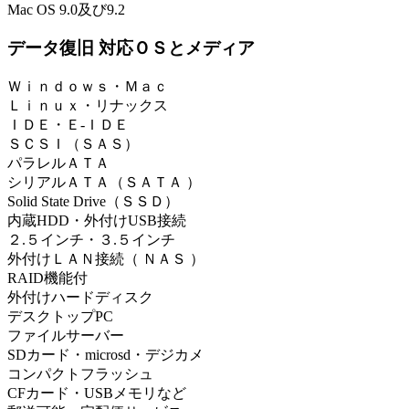
Mac OS 9.0及び9.2
データ復旧 対応ＯＳとメディア
Ｗｉｎｄｏｗｓ・Ｍａｃ
Ｌｉｎｕｘ・リナックス
ＩＤＥ・Ｅ-ＩＤＥ
ＳＣＳＩ（ＳＡＳ）
パラレルＡＴＡ
シリアルＡＴＡ（ＳＡＴＡ ）
Solid State Drive（ＳＳＤ）
内蔵HDD・外付けUSB接続
２.５インチ・３.５インチ
外付けＬＡＮ接続（ ＮＡＳ ）
RAID機能付
外付けハードディスク
デスクトップPC
ファイルサーバー
SDカード・microsd・デジカメ
コンパクトフラッシュ
CFカード・USBメモリなど