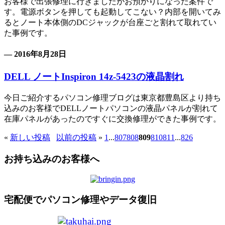
お客様で出張修理に行きましたがお預かりになった案件で
す。電源ボタンを押しても起動してこない？内部を開いてみ
るとノート本体側のDCジャックが台座ごと割れて取れてい
た事例です。
— 2016年8月28日
DELL ノートInspiron 14z-5423の液晶割れ
今日ご紹介するパソコン修理ブログは東京都豊島区より持ち
込みのお客様でDELLノートパソコンの液晶パネルが割れて
在庫パネルがあったのですぐに交換修理ができた事例です。
«
新しい投稿
以前の投稿
»
1
...
807
808
809
810
811
...
826
お持ち込みのお客様へ
宅配便でパソコン修理やデータ復旧