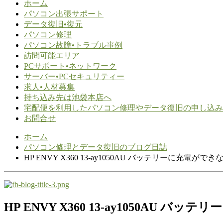
ホーム
パソコン出張サポート
データ復旧•復元
パソコン修理
パソコン故障•トラブル事例
訪問可能エリア
PCサポート•ネットワーク
サーバー•PCセキュリティー
求人•人材募集
持ち込み先は池袋本店へ
宅配便を利用したパソコン修理やデータ復旧の申し込み
お問合せ
ホーム
パソコン修理とデータ復旧のブログ日誌
HP ENVY X360 13-ay1050AU バッテリーに充電ができ
HP ENVY X360 13-ay1050AU バ