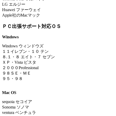
LG エルジー
Huawei ファーウェイ
Apple社のMacマック
ＰＣ出張サポート対応ＯＳ
Windows
Windows ウィンドウズ
１
１イレブン
・
１０ テン
８.１
・
８ エイト・７ セブン
ＸＰ・Vista ビスタ
２０００Professional
９８ＳＥ・ＭＥ
９５・９８
Mac OS
sequoia
セコイア
Sonoma ソノマ
ventura ベンチュラ