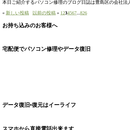
本日ご紹介するパソコン修理のブログ日誌は豊島区の会社法人様で持ち込
«
新しい投稿
以前の投稿
»
1
2
3
4
5
6
7
...
826
お持ち込みのお客様へ
宅配便でパソコン修理やデータ復旧
データ復旧•復元はイーライフ
スマホから直接電話出来ます