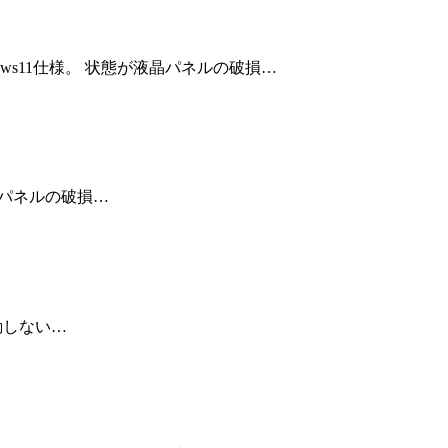
dows11仕様。 状態が液晶パネルの破損…
液晶パネルの破損…
起動しない…