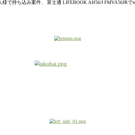
み案件、 富士通 LIFEBOOK AH56/J FMVA56JRで